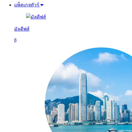
แพ็คเกจทัวร์
มัลดีฟส์
8