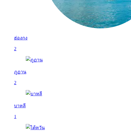
ฮ่องกง
2
ภูฏาน
2
บาหลี
1