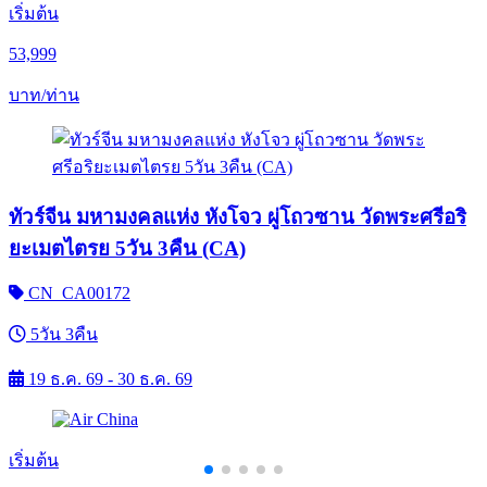
เริ่มต้น
53,999
บาท/ท่าน
ทัวร์จีน มหามงคลแห่ง หังโจว ผู่โถวซาน วัดพระศรีอริ
ยะเมตไตรย 5วัน 3คืน (CA)
CN_CA00172
5วัน 3คืน
19 ธ.ค. 69 - 30 ธ.ค. 69
เริ่มต้น