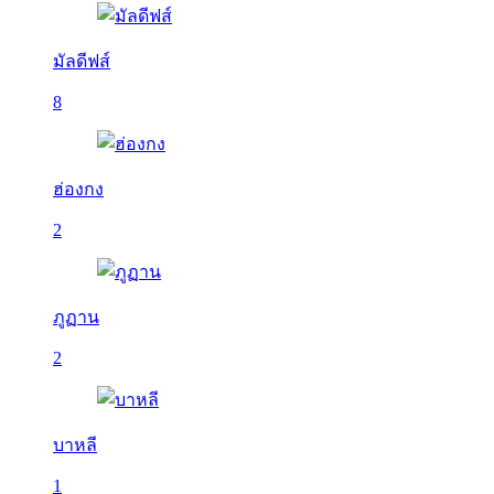
มัลดีฟส์
8
ฮ่องกง
2
ภูฏาน
2
บาหลี
1