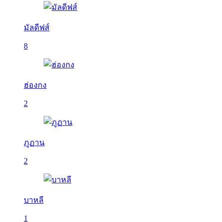
มัลดีฟส์
8
ฮ่องกง
2
ภูฏาน
2
บาหลี
1