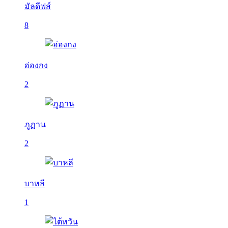
มัลดีฟส์
8
ฮ่องกง
2
ภูฏาน
2
บาหลี
1