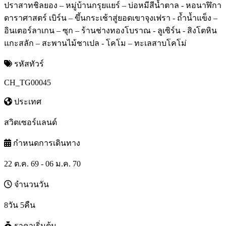
ปราสาทชิลยอง – หมู่บ้านกรุยแยร์ – บ่อหมีสีน้ำตาล - หอนาฬิกา
ดาราศาสตร์ เบิร์น – ขึ้นกระเช้าสู่ยอดเขาจุงเฟรา - ถ้ำน้ำแข็ง –
อินเตอร์ลาเกน – ซุก – ร้านช่างทองโบราณ - ลูเซิร์น - สิงโตหิน
แกะสลัก – สะพานไม้ชาเปล - โคโม – ทะเลสาบโคโม่
รหัสทัวร์
CH_TG00045
ประเทศ
สวิตเซอร์แลนด์
กำหนดการเดินทาง
22 ต.ค. 69 - 06 ม.ค. 70
จำนวนวัน
8วัน 5คืน
ราคาเริ่มต้น